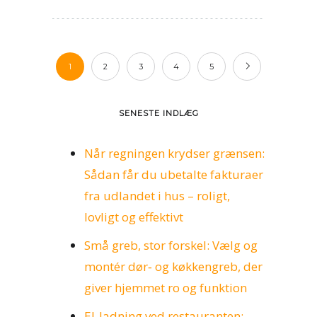
1
2
3
4
5
SENESTE INDLÆG
Når regningen krydser grænsen:
Sådan får du ubetalte fakturaer
fra udlandet i hus – roligt,
lovligt og effektivt
Små greb, stor forskel: Vælg og
montér dør‑ og køkkengreb, der
giver hjemmet ro og funktion
El‑ladning ved restauranten: