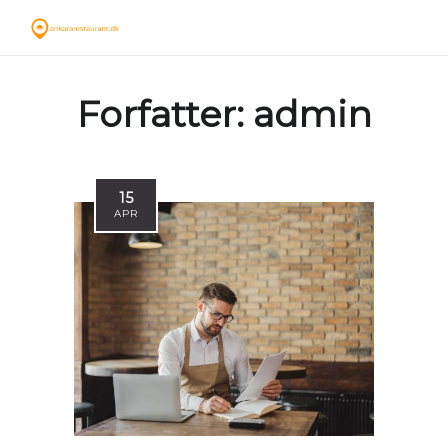
Forfatter:
admin
15
APR