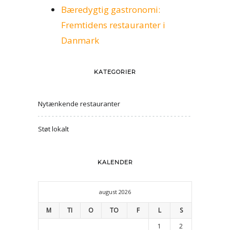
Bæredygtig gastronomi:
Fremtidens restauranter i
Danmark
KATEGORIER
Nytænkende restauranter
Støt lokalt
KALENDER
august 2026
M
TI
O
TO
F
L
S
1
2