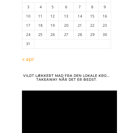
3
4
5
6
7
8
9
10
11
12
13
14
15
16
17
18
19
20
21
22
23
24
25
26
27
28
29
30
31
« apr
VILDT LÆKKERT MAD FRA DEN LOKALE KRO….
TAKEAWAY NÅR DET ER BEDST.