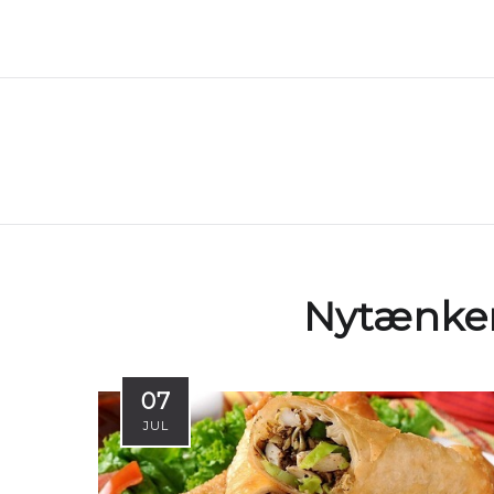
Nytænken
07
JUL