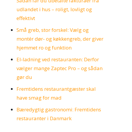
Sådan får du ubetalte fakturaer fra
udlandet i hus – roligt, lovligt og
effektivt
Små greb, stor forskel: Vælg og
montér dør‑ og køkkengreb, der giver
hjemmet ro og funktion
El‑ladning ved restauranten: Derfor
vælger mange Zaptec Pro – og sådan
gør du
Fremtidens restaurantgæster skal
have smag for mad
Bæredygtig gastronomi: Fremtidens
restauranter i Danmark