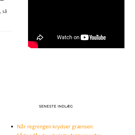
, så
SENESTE INDLÆG
Når regningen krydser grænsen: