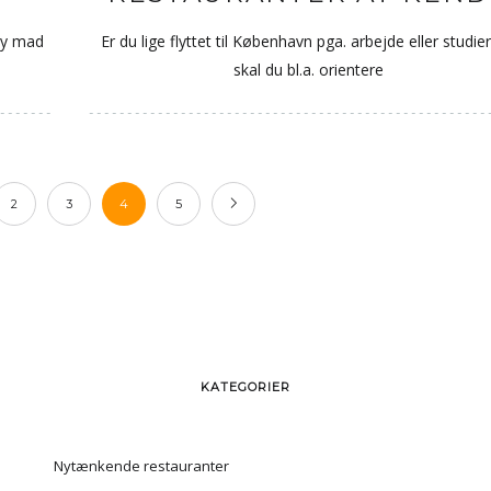
ay mad
Er du lige flyttet til København pga. arbejde eller studier
skal du bl.a. orientere
2
3
4
5
KATEGORIER
Nytænkende restauranter