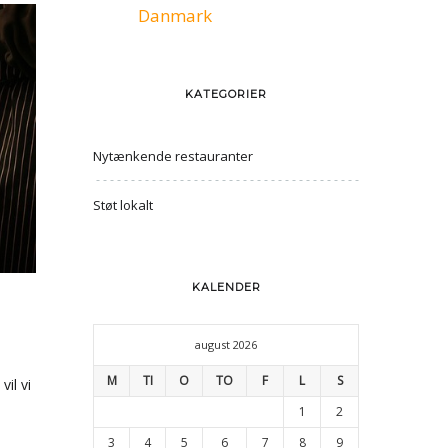
Danmark
KATEGORIER
Nytænkende restauranter
Støt lokalt
KALENDER
E
august 2026
M
TI
O
TO
F
L
S
il vi
1
2
3
4
5
6
7
8
9