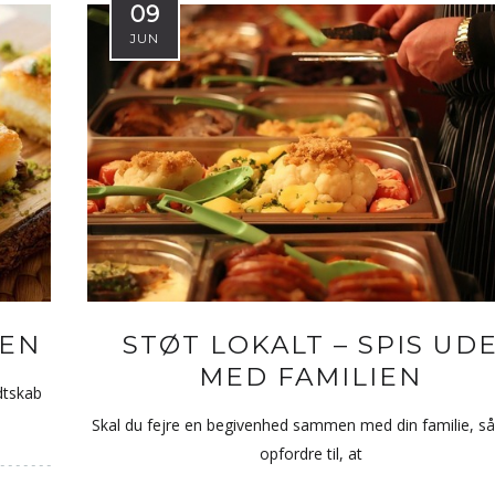
09
JUN
KEN
STØT LOKALT – SPIS UD
MED FAMILIEN
ndtskab
Skal du fejre en begivenhed sammen med din familie, så v
opfordre til, at