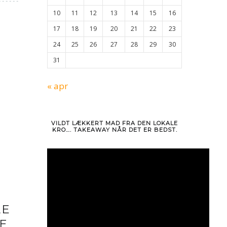
10
11
12
13
14
15
16
17
18
19
20
21
22
23
24
25
26
27
28
29
30
31
« apr
VILDT LÆKKERT MAD FRA DEN LOKALE
KRO…. TAKEAWAY NÅR DET ER BEDST.
LE
E