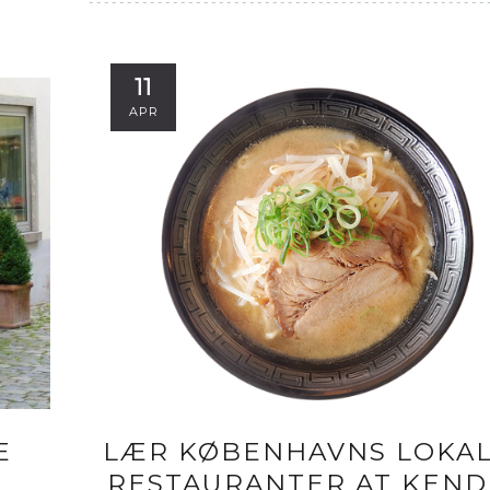
11
APR
E
LÆR KØBENHAVNS LOKA
RESTAURANTER AT KEND